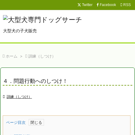
Twitter
Facebook

RSS

メニュ

大型犬の子犬販売
サイド

前へ

ホーム
>

訓練（しつけ）

次へ

４．問題行動へのしつけ！
検索

訓練（しつけ）
ページ目次