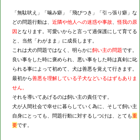
「無駄吠え」「噛み癖」「飛びつき」「引っ張り癖」な
どの問題行動は、
近隣や他人への迷惑や事故
、
怪我の原
因
となります。可愛いからと言って過保護にして育てる
と、当然「わがまま」に成長します。
これは犬の問題ではなく、明らかに
飼い主の問題
です。
良い事をした時に褒められ、悪い事をした時は真剣に叱
られる事によって初めて、犬は善悪を覚えて行きます。
最初から
善悪を理解している子犬などいるはずもありま
せん。
それを導いてあげるのは飼い主の責任です。
犬が人間社会で幸せに暮らしていく為に、そして飼い主
自身にとっても、問題行動に対するしつけは、とても
重
要
です。