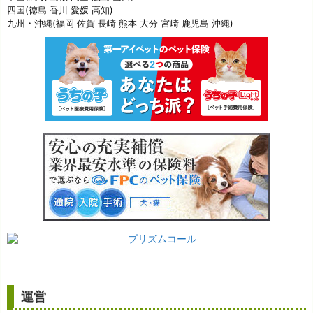
四国(徳島 香川 愛媛 高知)
九州・沖縄(福岡 佐賀 長崎 熊本 大分 宮崎 鹿児島 沖縄)
運営