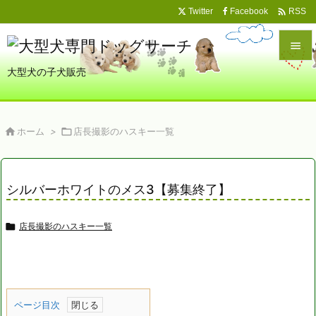

Twitter
Facebook
RSS

大型犬の子犬販売

メニュ

サイド

ホーム
>

店長撮影のハスキー一覧

前へ

シルバーホワイトのメス3【募集終了】
次へ


店長撮影のハスキー一覧
検索
ページ目次