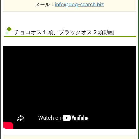
メール：
info@dog-search.biz
チョコオス１頭、ブラックオス２頭動画