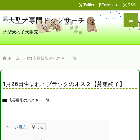

Twitter
Facebook
RSS

大型犬の子犬販売

メニュ

サイド

ホーム
>

店長撮影のハスキー一覧

前へ

1月26日生まれ・ブラックのオス２【募集終了】
次へ


店長撮影のハスキー一覧
検索
ページ目次