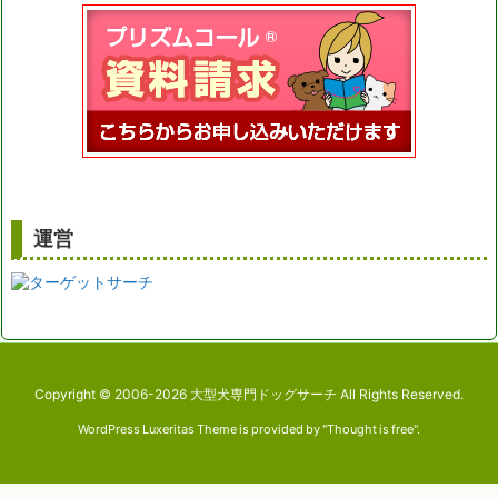
運営
Copyright ©
2006
-2026
大型犬専門ドッグサーチ
All Rights Reserved.
WordPress Luxeritas Theme is provided by "
Thought is free
".